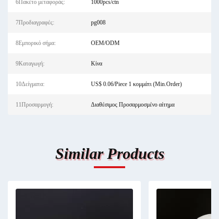
6Πακέτο μεταφοράς:
1000pcs/ctn
7Προδιαγραφές:
pg008
8Εμπορικό σήμα:
OEM/ODM
9Καταγωγή:
Κίνα
10Δείγματα:
US$ 0.06/Piece 1 κομμάτι (Min.Order)
11Προσαρμογή:
Διαθέσιμος Προσαρμοσμένο αίτημα
Similar Products