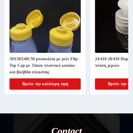
50X38X40CM μπουκάλια με μέλι Flip
24/410 28/410 Πυροβ
Top Cap με 33mm πλαστικό καπάκι
πλύση χεριών
και βαλβίδα σιλικόνης
Βρείτε την καλύτερη τιμή
Βρείτε την κα
Contact