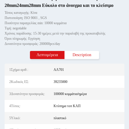
20mm24mm28mm Εύκολο στο άνοιγμα και το κλείσιμο
Τόπος καταγωγής: Κίνα
Πιστοποίηση: ISO 9001 , SGS
Ποσότητα παραγγελίας min: 10000 κομμάτια
Τιμή: negotiable
Χρόνος παράδοσης: 15-30 ημέρες μετά την παραλαβή της προκαταβολής
Όροι πληρωμής: Εγγύηση
Δυνατότητα προσφοράς: 200000pcs/day
Λεπτομέρεια
Description
1Σχήμα αριθ.:
ΑΛ701
2Κωδικός ΕΣ:
39235000
3Δυνατότητα προσφοράς:
100000 κομμάτια/ημέρα
4Τύπος:
Κτύπημα τοπ ΚΑΠ
5Υλικό:
πλαστικό